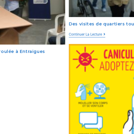
Des visites de quartiers tou
Continuer La Lecture
roulée à Entraigues