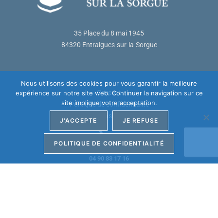
35 Place du 8 mai 1945
84320 Entraigues-sur-la-Sorgue
Nous utilisons des cookies pour vous garantir la meilleure
Contact
expérience sur notre site web. Continuer la navigation sur ce
site implique votre acceptation.
Politique de confidentialité
Mentions légales
J'ACCEPTE
JE REFUSE
POLITIQUE DE CONFIDENTIALITÉ
Téléphone :
04 90 83 17 16
Dernier Bulletin
Guide pratique