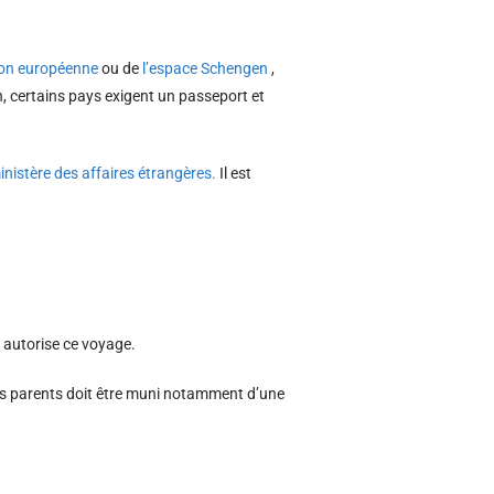
ion européenne
ou de
l’espace Schengen
,
n, certains pays exigent un passeport et
inistère des affaires étrangères.
Il est
t autorise ce voyage.
ses parents doit être muni notamment d’une