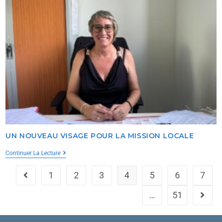
UN NOUVEAU VISAGE POUR LA MISSION LOCALE
Continuer La Lecture
1
2
3
4
5
6
7
…
51