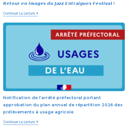
𝙍𝙚𝙩𝙤𝙪𝙧 𝙚𝙣 𝙞𝙢𝙖𝙜𝙚𝙨 𝙙𝙪 𝙅𝙖𝙯𝙯 𝙀𝙣𝙩𝙧𝙖𝙞𝙜𝙪𝙚𝙨 𝙁𝙚𝙨𝙩𝙞𝙫𝙖𝙡 !
Continuer La Lecture
Notification de l’arrêté préfectoral portant
approbation du plan annuel de répartition 2026 des
prélèvements à usage agricole
Continuer La Lecture