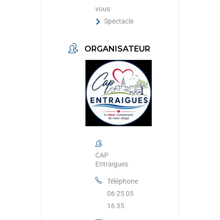
vous
Spectacle
ORGANISATEUR
CAP
Entraigues
Téléphone
06 25 05
16 35