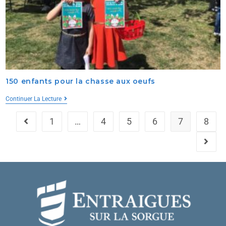
150 enfants pour la chasse aux oeufs
Continuer La Lecture
1
…
4
5
6
7
8