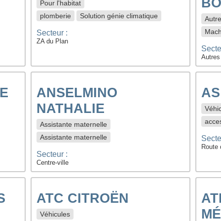
BO
Pour l'habitat
plomberie
Solution génie climatique
Autr
Machi
Secteur :
ZA du Plan
Secte
Autres
E
ANSELMINO
AS
NATHALIE
Véhi
acce
Assistante maternelle
Assistante maternelle
Secte
Route 
Secteur :
Centre-ville
S
ATC CITROËN
AT
MÉ
Véhicules