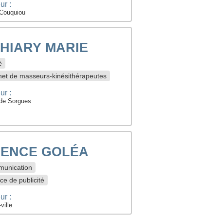
ur :
Couquiou
HIARY MARIE
é
net de masseurs-kinésithérapeutes
ur :
de Sorgues
ENCE GOLÉA
unication
e de publicité
ur :
ville