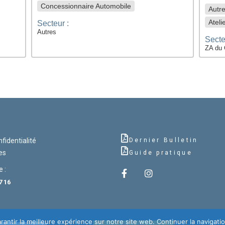
Concessionnaire Automobile
Autr
Ateli
Secteur :
Autres
Secte
ZA du 
nfidentialité
Dernier Bulletin
es
Guide pratique
 :
7 16
antir la meilleure expérience sur notre site web. Continuer la navigatio