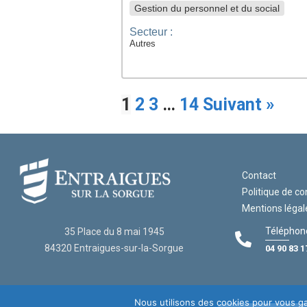
Gestion du personnel et du social
Secteur :
Autres
1
2
3
…
14
Suivant »
Contact
Politique de co
Mentions légal
Téléphone
35 Place du 8 mai 1945
84320 Entraigues-sur-la-Sorgue
04 90 83 1
Nous utilisons des cookies pour vous gar