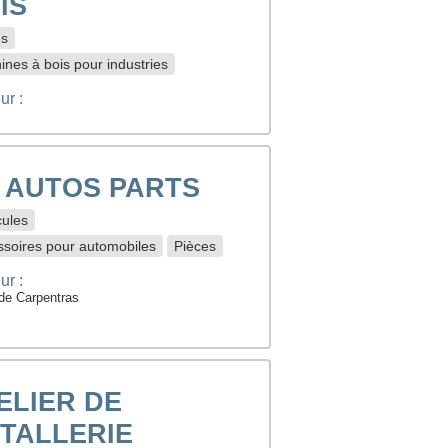
IS
es
nes à bois pour industries
ur :
 AUTOS PARTS
cules
ssoires pour automobiles
Pièces
ur :
de Carpentras
ELIER DE
TALLERIE