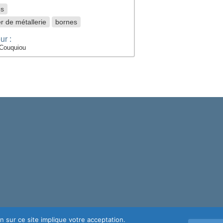
es
er de métallerie
bornes
ur :
Couquiou
n sur ce site implique votre acceptation.