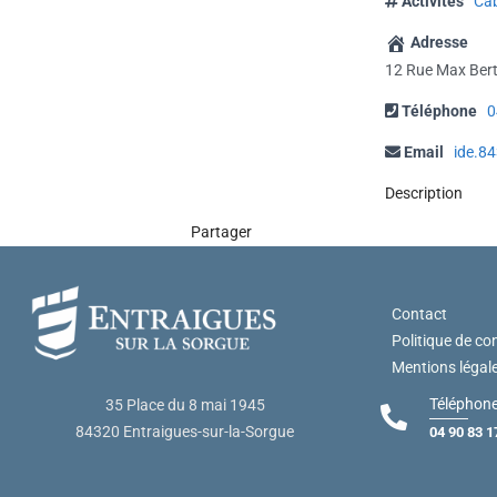
Activités
Cab
Adresse
12 Rue Max Bert
Téléphone
0
Email
ide.8
Description
Partager
Contact
Politique de con
Mentions légal
Téléphone
35 Place du 8 mai 1945
84320 Entraigues-sur-la-Sorgue
04 90 83 1