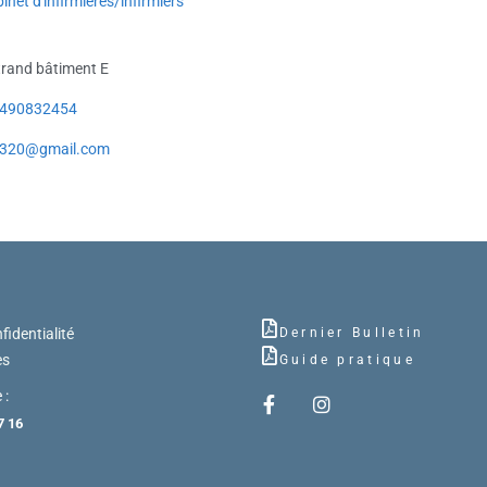
inet d'infirmières/infirmiers
rand bâtiment E
490832454
4320@gmail.com
fidentialité
Dernier Bulletin
es
Guide pratique
 :
7 16