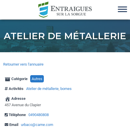
ATELIER DE MÉTALLERIE
Retourner vers l'annuaire
Catégorie
Autres
Activités
Atelier de métallerie
,
bornes
Adresse
457 Avenue du Clapier
Téléphone
0490480808
Email
urbaco@came.com