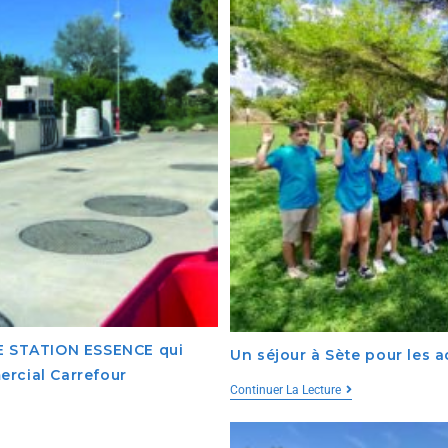
 STATION ESSENCE qui
Un séjour à Sète pour les 
ercial Carrefour
Continuer La Lecture