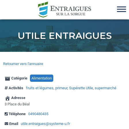
UTILE ENTRAIGUES
Retourner vers l'annuaire
Catégorie
Alimentation
Activités
fruits et légumes
,
primeur
,
Supérette Utile
,
supermarché
Adresse
3 Place du Béal
Téléphone
0490480435
Email
utile.entraigues@systeme-u.fr