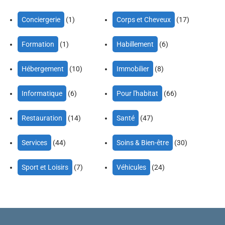
Conciergerie
(1)
Corps et Cheveux
(17)
Formation
(1)
Habillement
(6)
Hébergement
(10)
Immobilier
(8)
Informatique
(6)
Pour l'habitat
(66)
Restauration
(14)
Santé
(47)
Services
(44)
Soins & Bien-être
(30)
Sport et Loisirs
(7)
Véhicules
(24)