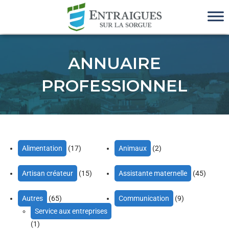
ANNUAIRE
PROFESSIONNEL
Alimentation
(17)
Animaux
(2)
Artisan créateur
(15)
Assistante maternelle
(45)
Autres
(65)
Communication
(9)
Service aux entreprises
(1)