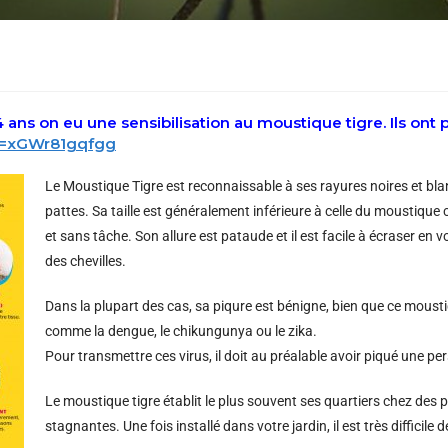
 ans on eu une sensibilisation au moustique tigre. Ils ont pu
v=xGWr81gqfgg
Le Moustique Tigre est reconnaissable à ses rayures noires et blan
pattes. Sa taille est généralement inférieure à celle du moustiq
et sans tâche. Son allure est pataude et il est facile à écraser en 
des chevilles.
Dans la plupart des cas, sa piqure est bénigne, bien que ce moust
comme la dengue, le chikungunya ou le zika.
Pour transmettre ces virus, il doit au préalable avoir piqué une pe
Le moustique tigre établit le plus souvent ses quartiers chez des p
stagnantes. Une fois installé dans votre jardin, il est très difficile d