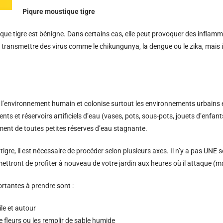
Piqure moustique tigre
que tigre est bénigne. Dans certains cas, elle peut provoquer des inflamm
transmettre des virus comme le chikungunya, la dengue ou le zika, mais i
 l’environnement humain et colonise surtout les environnements urbains e
ents et réservoirs artificiels d’eau (vases, pots, sous-pots, jouets d’enfant
lement de toutes petites réserves d’eau stagnante.
igre, il est nécessaire de procéder selon plusieurs axes. Il n’y a pas UNE 
mettront de profiter à nouveau de votre jardin aux heures où il attaque (m
ortantes à prendre sont :
le et autour
 fleurs ou les remplir de sable humide