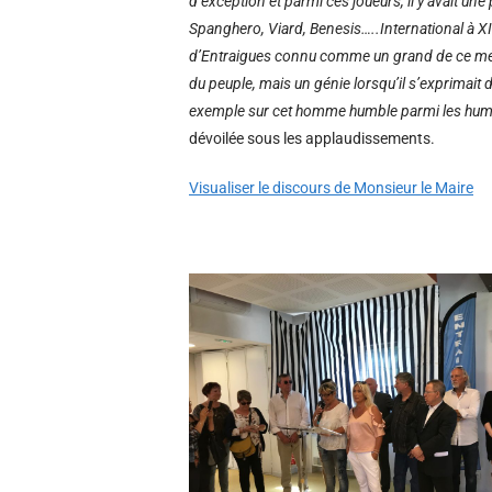
d’exception et parmi ces joueurs, il y avait une
Spanghero, Viard, Benesis…..International à XIII
d’Entraigues connu comme un grand de ce mé
du peuple, mais un génie lorsqu’il s’exprimait 
exemple sur cet homme humble parmi les humbl
dévoilée sous les applaudissements.
Visualiser le discours de Monsieur le Maire