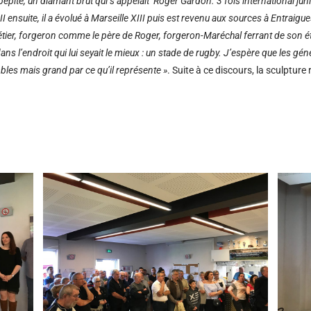
 pépite, un diamant brut qui
s’appelait
Roger Gardon.
3 fois international ju
 ensuite, il a évolué à Marseille XIII puis est revenu aux sources à Entraigu
tier,
forgeron comme le père de Roger, forgeron-Maréchal ferrant de son é
dans l’endroit qui lui seyait le mieux : un stade de rugby. J’espère que les g
es mais grand par ce qu’il représente »
. Suite à ce discours, la sculptur