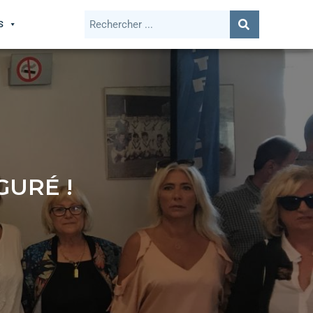
S
GURÉ !