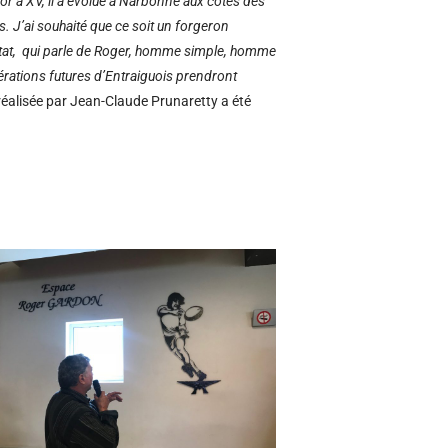
nior à XV, il a évolué à Narbonne aux côtés des
es
. J’ai souhaité que ce soit un forgeron
tat,
qui parle de Roger, homme simple, homme
énérations futures d’Entraiguois prendront
e réalisée par Jean-Claude Prunaretty a été