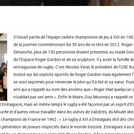
Il faisait partie de l’équipe cadets championne de jeu à XIII en 1962
de la journée commémorant les 50 ans de ce titre en 2012. Roger 
Dimanche, plus de 150 personnes étaient présentes au stade Geor
de l’Espace Roger Gardon et de sa sculpture. Il y avait la famille d
entraiguoise de rugby. C’est Nicolas Vinal, le président de l’USE Ru
insisté sur les exploits sportifs de Roger Gardon mais également l’h
se sont exprimés pour remercier le père qu’il a été et sa sœur. Puis il
ami qui a rappelé au nom des anciens que
« Roger était quelqu’un d
n’oubliait pas ses amis »
. Enfin le Maire, Guy Moureau a rappelé ce
it Entraiguois, mais en même temps le rugby a été façonné par un esprit d’E
che et d’autres venus travailler dans les usines de Valobres, du Moulin des To
ets champions de France en 1962 :
« Le rugby à XIII à Entraigues doit des c
 une génération de joueurs respectés dans le monde treiziste. Entraigues à eu