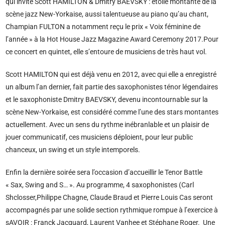
qui invite Scott HAMILTON & Dmitry BAEVSKY : étoile montante de la
scène jazz New-Yorkaise, aussi talentueuse au piano qu’au chant,
Champian FULTON a notamment reçu le prix « Voix féminine de
l’année » à la Hot House Jazz Magazine Award Ceremony 2017.Pour
ce concert en quintet, elle s’entoure de musiciens de très haut vol.
Scott HAMILTON qui est déjà venu en 2012, avec qui elle a enregistré
un album l’an dernier, fait partie des saxophonistes ténor légendaires
et le saxophoniste Dmitry BAEVSKY, devenu incontournable sur la
scène New-Yorkaise, est considéré comme l’une des stars montantes
actuellement. Avec un sens du rythme inébranlable et un plaisir de
jouer communicatif, ces musiciens déploient, pour leur public
chanceux, un swing et un style intemporels.
Enfin la dernière soirée sera l’occasion d’accueillir le Tenor Battle
« Sax, Swing and S… ». Au programme, 4 saxophonistes (Carl
Shclosser,Philippe Chagne, Claude Braud et Pierre Louis Cas seront
accompagnés par une solide section rythmique rompue à l’exercice à
sAVOIR : Franck Jacquard, Laurent Vanhee et Stéphane Roger. Une