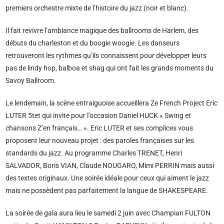
premiers orchestre mixte de l’histoire du jazz (noir et blanc).
Il fait revivre l’ambiance magique des ballrooms de Harlem, des
débuts du charleston et du boogie woogie. Les danseurs
retrouveront les rythmes qu’ils connaissent pour développer leurs
pas de lindy hop, balboa et shag qui ont fait les grands moments du
Savoy Ballroom.
Le lendemain, la scène entraiguoise accueillera Ze French Project Eric
LUTER 5tet qui invite pour l’occasion Daniel HUCK « Swing et
chansons Z’en français… ». Eric LUTER et ses complices vous
proposent leur nouveau projet : des paroles françaises sur les
standards du jazz. Au programme Charles TRENET, Henri
SALVADOR, Boris VIAN, Claude NOUGARO, Mimi PERRIN mais aussi
des textes originaux. Une soirée idéale pour ceux qui aiment le jazz
mais ne possèdent pas parfaitement la langue de SHAKESPEARE.
La soirée de gala aura lieu le samedi 2 juin avec Champian FULTON