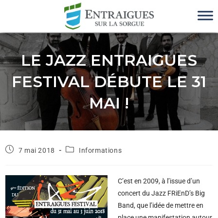
LE JAZZ ENTRAIGUES
FESTIVAL DÉBUTE LE 31
MAI !
7 mai 2018
Informations
C’est en 2009, à l’issue d’un
concert du Jazz FRiEnD’s Big
Band, que l’idée de mettre en
place une manifestation autour