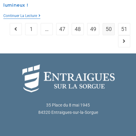
lumineux !
Continuer La Lecture
1
…
47
48
49
50
51
35 Place du 8 mai 1945
84320 Entraigues-sur-la-Sorgue