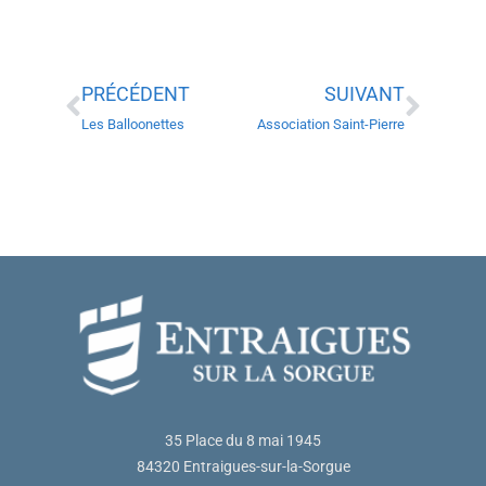
PRÉCÉDENT
SUIVANT
Les Balloonettes
Association Saint-Pierre
35 Place du 8 mai 1945
84320 Entraigues-sur-la-Sorgue