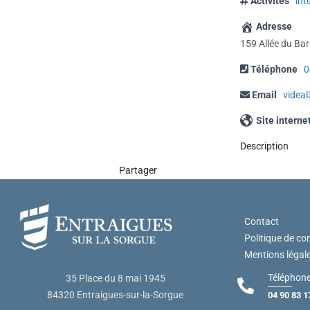
Activités
int
Adresse
159 Allée du Ba
Téléphone
0
Email
videa
Site interne
Description
Partager
Contact
Politique de con
Mentions légal
Téléphone
35 Place du 8 mai 1945
84320 Entraigues-sur-la-Sorgue
04 90 83 1