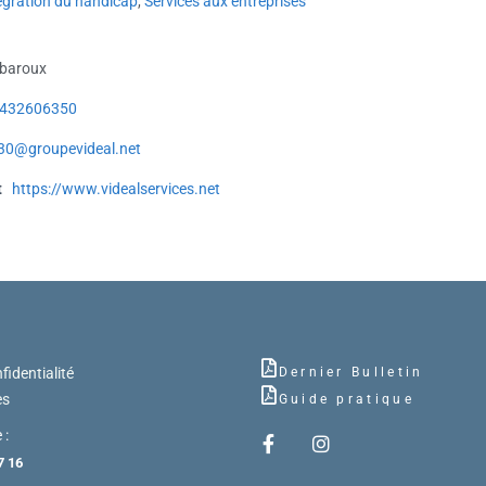
égration du handicap
,
Services aux entreprises
rbaroux
432606350
l30@groupevideal.net
t
https://www.videalservices.net
fidentialité
Dernier Bulletin
es
Guide pratique
 :
7 16