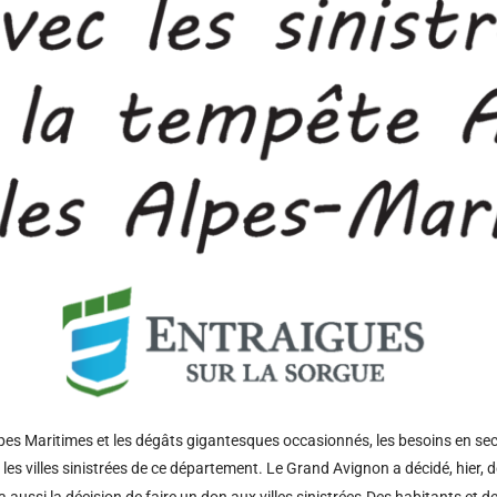
 Alpes Maritimes et les dégâts gigantesques occasionnés, les besoins en s
s villes sinistrées de ce département. Le Grand Avignon a décidé, hier, d
ussi la décision de faire un don aux villes sinistrées.Des habitants et d