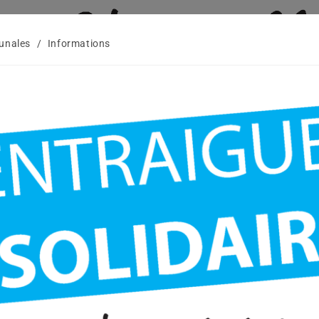
unales
/
Informations