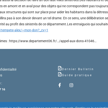
s en amont et en aval pour des objets qui ne correspondent pas toujours a
aux structures qui sont sur place pour aider les habitants dans la détres
e faillira pas à son devoir devant un tel drame. En ce sens, une délibération
té au profit des sinistrés de ce département.Les entraiguois qui souhaiten
.fr/tempete-alex/~mon-don?_cv=1
itimes : https://www.departement06.fr/…/appel-aux-dons-41046…
fidentialité
Dernier Bulletin
es
Guide pratique
 :
7 16