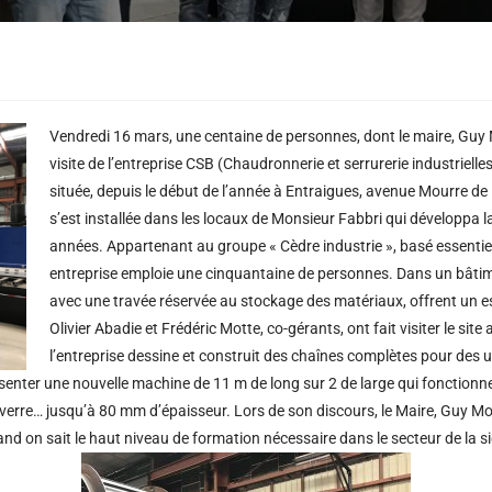
Vendredi 16 mars, une centaine de personnes, dont le maire, Guy M
visite de l’entreprise CSB (Chaudronnerie et serrurerie industriel
située, depuis le début de l’année à Entraigues, avenue Mourre de Lu
s’est installée dans les locaux de Monsieur Fabbri qui développa la 
années. Appartenant au groupe « Cèdre industrie », basé essentiel
entreprise emploie une cinquantaine de personnes. Dans un bâtim
avec une travée réservée au stockage des matériaux, offrent un es
Olivier Abadie et Frédéric Motte, co-gérants, ont fait visiter le sit
l’entreprise dessine et construit des chaînes complètes pour des
ésenter une nouvelle machine de 11 m de long sur 2 de large qui fonctionn
de verre… jusqu’à 80 mm d’épaisseur. Lors de son discours, le Maire, Guy Mo
 on sait le haut niveau de formation nécessaire dans le secteur de la s