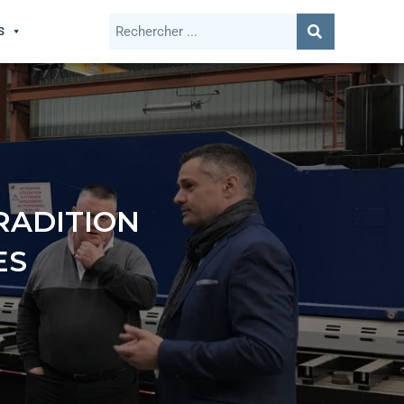
S
RADITION
ES