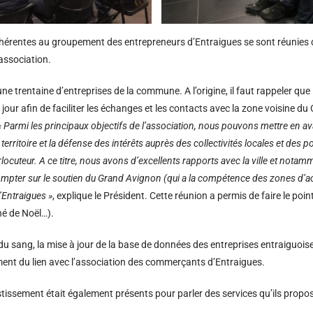
dhérentes au groupement des entrepreneurs d’Entraigues se sont réunies 
’association.
e trentaine d’entreprises de la commune. A l’origine, il faut rappeler que l
 jour afin de faciliter les échanges et les contacts avec la zone voisine du
« Parmi les principaux objectifs de l’association, nous pouvons mettre en av
toire et la défense des intérêts auprès des collectivités locales et des pou
nterlocuteur. A ce titre, nous avons d’excellents rapports avec la ville et notam
ter sur le soutien du Grand Avignon (qui a la compétence des zones d’act
’Entraigues »
, explique le Président. Cette réunion a permis de faire le poi
hé de Noël…).
 du sang, la mise à jour de la base de données des entreprises entraiguoi
ment du lien avec l’association des commerçants d’Entraigues.
issement était également présents pour parler des services qu’ils propos