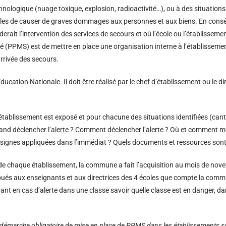
ologique (nuage toxique, explosion, radioactivité…), ou à des situations 
les de causer de graves dommages aux personnes et aux biens. En conséq
erait l’intervention des services de secours et où l’école ou l’établisse
eté (PPMS) est de mettre en place une organisation interne à l’établisseme
arrivée des secours.
Education Nationale. Il doit être réalisé par le chef d’établissement ou le 
ablissement est exposé et pour chacune des situations identifiées (cantin
and déclencher l’alerte ? Comment déclencher l’alerte ? Où et comment me
nsignes appliquées dans l’immédiat ? Quels documents et ressources sont
de chaque établissement, la commune a fait l’acquisition au mois de nov
ibués aux enseignants et aux directrices des 4 écoles que compte la commun
avant en cas d’alerte dans une classe savoir quelle classe est en danger, d
 démarche obligatoire de mise en place de PPMS dans les établissements sc