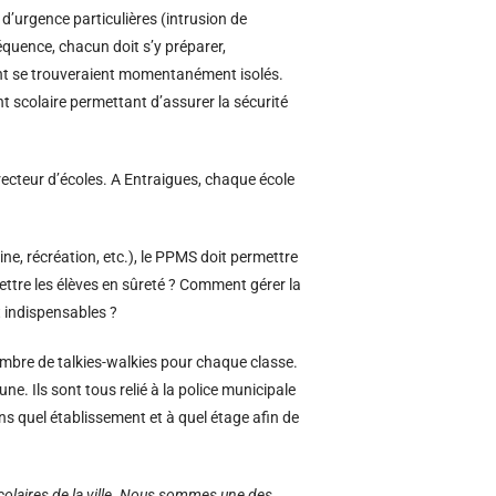
d’urgence particulières (intrusion de
uence, chacun doit s’y préparer,
ment se trouveraient momentanément isolés.
nt scolaire permettant d’assurer la sécurité
directeur d’écoles. A Entraigues, chaque école
e, récréation, etc.), le PPMS doit permettre
ttre les élèves en sûreté ? Comment gérer la
 indispensables ?
embre de talkies-walkies pour chaque classe.
e. Ils sont tous relié à la police municipale
ans quel établissement et à quel étage afin de
olaires de la ville. Nous sommes une des