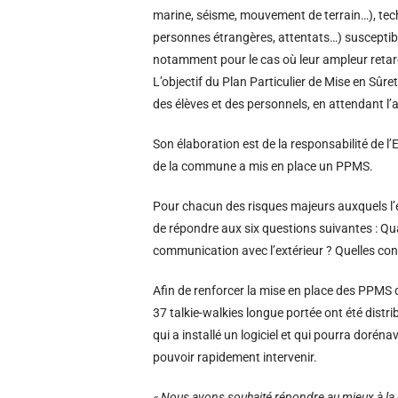
marine, séisme, mouvement de terrain…), techn
personnes étrangères, attentats…) susceptib
notamment pour le cas où leur ampleur retard
L’objectif du Plan Particulier de Mise en Sûr
des élèves et des personnels, en attendant l’
Son élaboration est de la responsabilité de l’
de la commune a mis en place un PPMS.
Pour chacun des risques majeurs auxquels l’ét
de répondre aux six questions suivantes : Qu
communication avec l’extérieur ? Quelles co
Afin de renforcer la mise en place des PPMS 
37 talkie-walkies longue portée ont été distr
qui a installé un logiciel et qui pourra dorén
pouvoir rapidement intervenir.
« Nous avons souhaité répondre au mieux à la