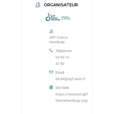
ORGANISATEUR
APF France
Handicap
Téléphone
04 90 16
47 40
Email
dd.84@apf.asso.fr
Site Web
https://vaucluse.apf-
francehandicap.org/