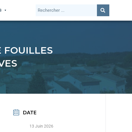
S
 FOUILLES
VES
DATE
13 Juin 2026