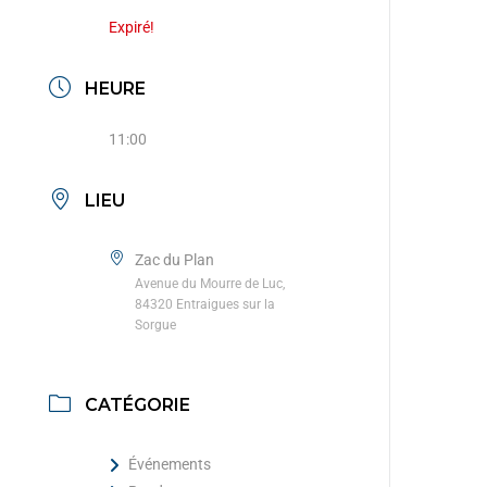
Expiré!
HEURE
11:00
LIEU
Zac du Plan
Avenue du Mourre de Luc,
84320 Entraigues sur la
Sorgue
CATÉGORIE
Événements