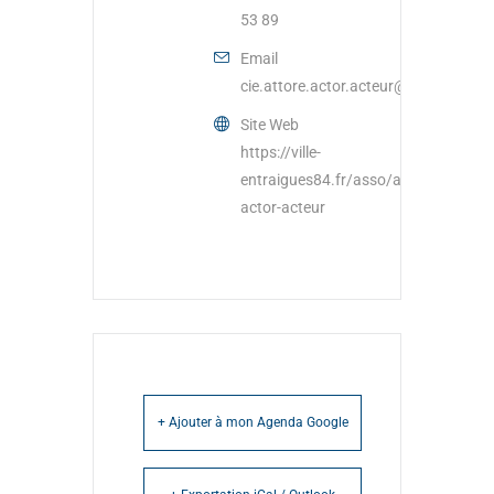
53 89
Email
cie.attore.actor.acteur@wanadoo.fr
Site Web
https://ville-
entraigues84.fr/asso/attore-
actor-acteur
+ Ajouter à mon Agenda Google