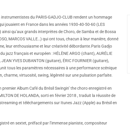
 les instrumentistes du PARIS-GADJO-CLUB rendent un hommage
qui jouaient en France dans les années 1930-40-50-60 (LES
nsi qu’aux grands interprètes de Choro, de Samba et de Bossa
 MARCOS VALLE…) qui ont tous, chacun à leur manière, donné
isme, leur enthousiasme et leur créativité débordante.Paris Gadjo
u du jazz français et européen : HÉLÈNE ARGO (chant), AURÉLIE
, JEAN YVES DUBANTON (guitare), ÉRIC FOURNIER (guitare),
nit tous les paramètres nécessaires à une performance scénique
, charme, virtuosité, swing, légèreté sur une pulsation parfaite.
 premier Album Café du Brésil Swingin’ the choro enregistré en
AMILTON DE HOLANDA, sorti en février 2018 , traduit la réussite de
streaming et téléchargements sur Itunes Jazz (Apple) au Brésil en
stré en sextet, préfacé par l’immense pianiste, compositeur