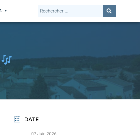
S
L
DATE
07 Juin 2026