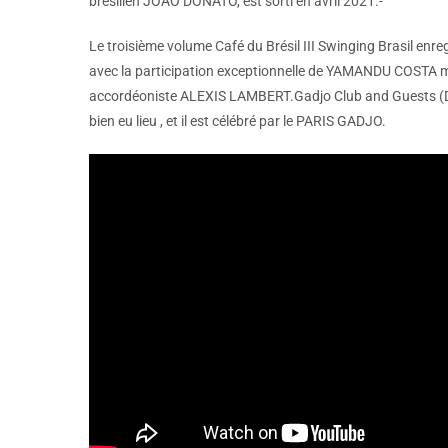
brésilien JOAO DONATO, est sorti en avril 2021.-
Le troisième volume Café du Brésil III Swinging Brasil enre
avec la participation exceptionnelle de YAMANDU COSTA maî
accordéoniste ALEXIS LAMBERT.Gadjo Club and Guests (
bien eu lieu , et il est célébré par le PARIS GADJO.