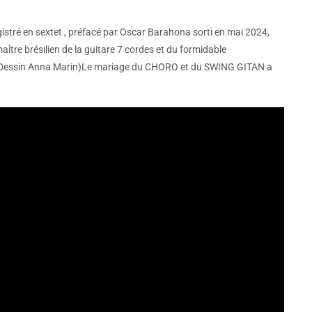
gistré en sextet , préfacé par Oscar Barahona sorti en mai 2024,
tre brésilien de la guitare 7 cordes et du formidable
Dessin Anna Marin)Le mariage du CHORO et du SWING GITAN a