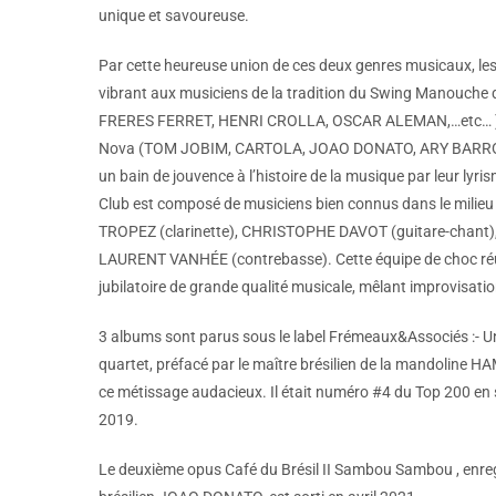
unique et savoureuse.
Par cette heureuse union de ces deux genres musicaux,
vibrant aux musiciens de la tradition du Swing Manouche 
FRERES FERRET, HENRI CROLLA, OSCAR ALEMAN,…etc… ) ai
Nova (TOM JOBIM, CARTOLA, JOAO DONATO, ARY BARROSO,
un bain de jouvence à l’histoire de la musique par leur lyr
Club est composé de musiciens bien connus dans le milie
TROPEZ (clarinette), CHRISTOPHE DAVOT (guitare-chant)
LAURENT VANHÉE (contrebasse). Cette équipe de choc réu
jubilatoire de grande qualité musicale, mêlant improvisation
3 albums sont parus sous le label Frémeaux&Associés :- Un
quartet, préfacé par le maître brésilien de la mandoline H
ce métissage audacieux. Il était numéro #4 du Top 200 en 
2019.
Le deuxième opus Café du Brésil II Sambou Sambou , enregi