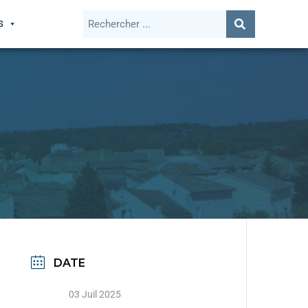
S
DATE
03 Juil 2025