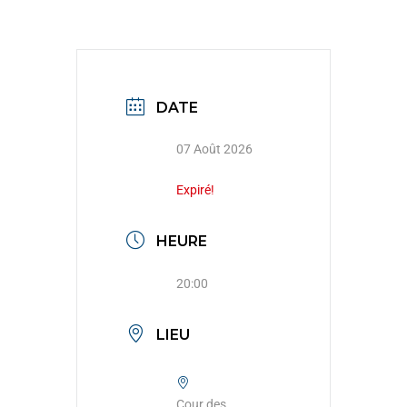
DATE
07 Août 2026
Expiré!
HEURE
20:00
LIEU
Cour des