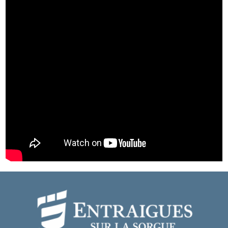
https://communaute.chorus-pro.gouv.fr/
Pour s’inscrire à un webinaire gratuit (formation en ligne) sur la
création du compte et le dépôt de factures :
https://communaute.chorus-pro.gouv.fr/category/webinaire/
Page d’accueil de Chorus Pro
https://chorus-pro.gouv.fr/cpp/utilisateur?execution=e1s1
Tuto création de compte sur Chorus Pro
Tuto Déposer une facture