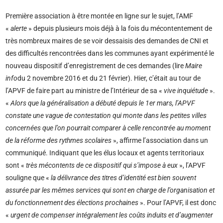
Première association à être montée en ligne sur le sujet, l’AMF
«
alerte
» depuis plusieurs mois déjà à la fois du mécontentement de
très nombreux maires de se voir dessaisis des demandes de CNI et
des difficultés rencontrées dans les communes ayant expérimenté le
nouveau dispositif d’enregistrement de ces demandes (lire
Maire
info
du 2 novembre 2016 et du 21 février). Hier, c’était au tour de
l’APVF de faire part au ministre de l’Intérieur de sa «
vive inquiétude
».
«
Alors que la généralisation a débuté depuis le 1er mars, l’APVF
constate une vague de contestation qui monte dans les petites villes
concernées que l’on pourrait comparer à celle rencontrée au moment
de la réforme des rythmes scolaires
», affirme l’association dans un
communiqué. Indiquant que les élus locaux et agents territoriaux
sont «
très mécontents de ce dispositif qui s’impose à eux
», l’APVF
souligne que «
la délivrance des titres d’identité est bien souvent
assurée par les mêmes services qui sont en charge de l’organisation et
du fonctionnement des élections prochaines
». Pour l’APVF, il est donc
«
urgent de compenser intégralement les coûts induits et d’augmenter